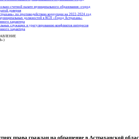
ольно-счетной палате муниципального образования «город
ратой доверия
страхань» по противодействию коррупции на 2022-2024 год
 муниципальных должностей в КСП «Город Астрахань»
енного характера
льных служащих и урегулированию конфликтов интересов
енного характера
РАВЛЕНИЕ
Ь»)
тиях права граждан на обращение в Астраханской обла