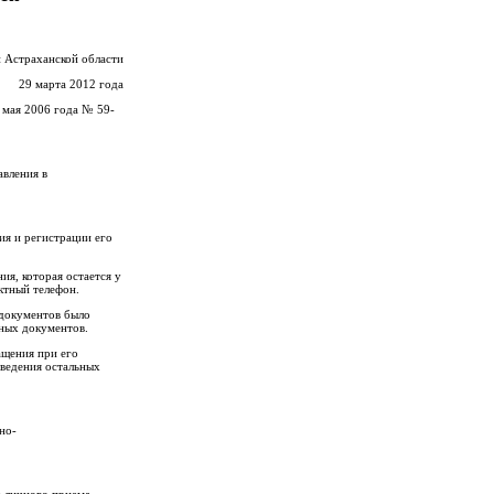
 Астраханской области
29 марта 2012 года
 мая 2006 года № 59-
авления в
ия и регистрации его
я, которая остается у
ктный телефон.
 документов было
нных документов.
ащения при его
сведения остальных
но-
е личного приема