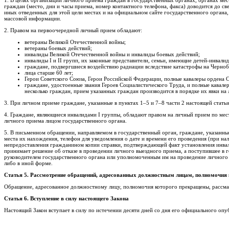
граждан (место, дни и часы приема, номер контактного телефона, факса) доводится до 
иных отведенных для этой цели местах и на официальном сайте государственного органа
массовой информации.
2. Правом на первоочередной личный прием обладают:
ветераны Великой Отечественной войны;
ветераны боевых действий;
инвалиды Великой Отечественной войны и инвалиды боевых действий;
инвалиды I и II групп, их законные представители, семьи, имеющие детей-инвалид
граждане, подвергшиеся воздействию радиации вследствие катастрофы на Черно
лица старше 60 лет;
Герои Советского Союза, Герои Российской Федерации, полные кавалеры ордена С
граждане, удостоенные звания Героев Социалистического Труда, и полные кавал
несколько граждан, прием указанных граждан производится в порядке их явки на
3. При личном приеме граждане, указанные в пунктах 1–5 и 7–8 части 2 настоящей стат
4. Граждане, являющиеся инвалидами I группы, обладают правом на личный прием по ме
личного приема лицом государственного органа.
5. В письменном обращении, направляемом в государственный орган, граждане, указанные
места их нахождения, телефон для уведомления о дате и времени его проведения (при на
непредоставления гражданином копии справки, подтверждающей факт установления инвал
принимает решение об отказе в проведении личного выездного приема, а поступившее в
руководителем государственного органа или уполномоченным им на проведение личного 
либо в иной форме.
Статья 5. Рассмотрение обращений, адресованных должностным лицам, полномочия
Обращение, адресованное должностному лицу, полномочия которого прекращены, рассма
Статья 6. Вступление в силу настоящего Закона
Настоящий Закон вступает в силу по истечении десяти дней со дня его официального опу