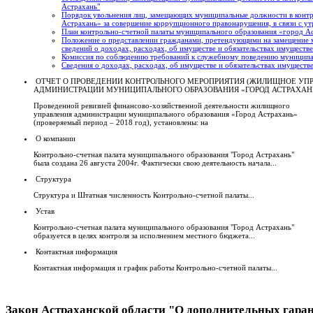
Астрахань"
Порядок увольнения лиц, замещающих муниципальные должности в контр
Астрахань» за совершение коррупционного правонарушения, в связи с ут
План контрольно-счетной палаты муниципального образования «город А
Положение о представлении гражданами, претендующими на замещение
сведений о доходах, расходах, об имуществе и обязательствах имуществ
Комиссия по соблюдению требований к служебному поведению муниципа
Сведения о доходах, расходах, об имуществе и обязательствах имуществ
ОТЧЕТ О ПРОВЕДЕНИИ КОНТРОЛЬНОГО МЕРОПРИЯТИЯ (ЖИЛИЩНОЕ УП
АДМИНИСТРАЦИИ МУНИЦИПАЛЬНОГО ОБРАЗОВАНИЯ «ГОРОД АСТРАХАН
Проведенной ревизией финансово-хозяйственной деятельности жилищного
управления администрации муниципального образования «Город Астрахань»
(проверяемый период – 2018 год), установлены: на
О компании
Контрольно-счетная палата муниципального образования "Город Астрахань"
была создана 26 августа 2004г. Фактически свою деятельность начала...
Структура
Структура и Штатная численность Контрольно-счетной палаты...
Устав
Контрольно-счетная палата муниципального образования "Город Астрахань"
образуется в целях контроля за исполнением местного бюджета...
Контактная информация
Контактная информация и график работы Контрольно-счетной палаты...
Закон Астраханской области "О дополнительных гаран