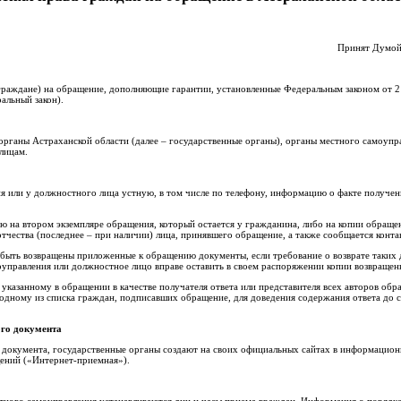
Принят Думой
 граждане) на обращение, дополняющие гарантии, установленные Федеральным законом от 2
альный закон).
органы Астраханской области (далее – государственные органы), органы местного самоупр
лицам.
я или у должностного лица устную, в том числе по телефону, информацию о факте получен
 на втором экземпляре обращения, который остается у гражданина, либо на копии обращени
отчества (последнее – при наличии) лица, принявшего обращение, а также сообщается конта
 быть возвращены приложенные к обращению документы, если требование о возврате таких
оуправления или должностное лицо вправе оставить в своем распоряжении копии возвраще
 указанному в обращении в качестве получателя ответа или представителя всех авторов обр
я одному из списка граждан, подписавших обращение, для доведения содержания ответа до 
ого документа
о документа, государственные органы создают на своих официальных сайтах в информацион
щений («Интернет-приемная»).
стного самоуправления устанавливаются дни и часы приема граждан. Информация о порядк