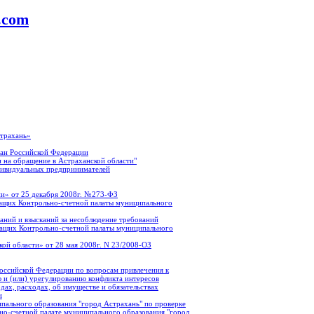
a.com
страхань»
ан Российской Федерации
 на обращение в Астраханской области"
дивидуальных предпринимателей
и» от 25 декабря 2008г. №273-ФЗ
ащих Контрольно-счетной палаты муниципального
аний и взысканий за несоблюдение требований
жащих Контрольно-счетной палаты муниципального
ой области» от 28 мая 2008г. N 23/2008-ОЗ
оссийской Федерации по вопросам привлечения к
 и (или) урегулированию конфликта интересов
ах, расходах, об имуществе и обязательствах
и
пального образования "город Астрахань" по проверке
о-счетной палате муниципального образования "город