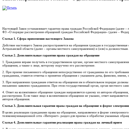
Настоящий Закон устанавливает гарантии права граждан Российской Федерации (далее –
ФЗ «О порядке рассмотрения обращений граждан Российской Федерации» (далее – Федер
Статья 1. Сфера применения настоящего Закона
Действие настоящего Закона распространяется на обращения граждан в государственные 
Астраханской области (далее – органы местного самоуправления) и (или) к должностным 
Статья 2. Дополнительные гарантии права граждан на обращение
1. Гражданин вправе получить в государственном органе, органе местного самоуправлени
обращения, а также о лице, которому поручено его рассмотрение.
2. При приеме письменного обращения непосредственно от гражданина по его требованию
гражданина, ставится отметка о принятии обращения с указанием даты, фамилии, имени, 
3. При направлении гражданам ответов на обращения им в обязательном порядке должны
письменно заявлено гражданином. При этом государственный орган, орган местного сам
4. Ответ на коллективное обращение граждан направляется одному из авторов обращения,
рассмотрении. Если такое лицо в коллективном обращении не указано, ответ направляетс
авторов обращения.
Статья 3. Дополнительная гарантия права граждан на обращение в форме электронн
В целях реализации гражданами права на обращение, направляемое в форме электронног
телекоммуникационной сети «Интернет» раздел для приема и обработки указанных обра
Статья 4. Дополнительные гарантии реализации права граждан на личный прием
1. В целях организации личного приема граждан в государственных органах, органах ме