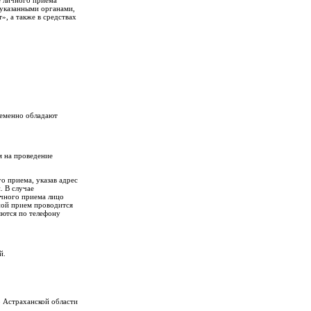
 указанными органами,
, а также в средствах
ременно обладают
м на проведение
о приема, указав адрес
. В случае
ичного приема лицо
ной прием проводится
яются по телефону
й.
 Астраханской области