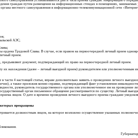
сведения граждан путем размещения на информационных стендах в помещениях, занимаемых
, органа местного самоуправления в информационно-телекоммуникационной сети «Интернет»
ов;
быльской АЭС;
лавы;
еры ордена Трудовой Славы. В случае, если правом на первоочередной личный прием однов
 личный прием.
ьи, предъявляют документ, подтверждающий их право на первоочередной личный прием.
сту их нахождения (далее – личный выездной прием) руководителем или уполномоченным и
 в части 4 настоящей статьи, вправе дополнительно заявить о проведении личного выездног
личии), а также приложив копию справки, подтверждающей факт установления инвалидности
идности, руководитель государственного органа или уполномоченное им на проведение л
 государственный орган письменное обращение рассматривается по существу. Личный выезд
приема лицом. О дате и времени проведения личного выездного приема граждане уведомл
 которых прекращены
тривается должностным лицом, на которое возложено осуществление указанных полномочи
бликования.
Губернатор