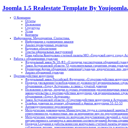
Joomla 1.5 Realestate Template By Youjooml
О Компании
Отчеты
Положение
Структура
Устав
Контакты
Информация. Мероприятия. Статистика.
Информация о размещении заказов
Анализ проведенных проверок
Кадровое обеспечение
Тексты официальных выступлений
План работы Контрольно-счетной палаты МО «Городской округ город А
Работа с обращениями граждан
Федеральный закон № 59-ФЗ «О порядке рассмотрения обращений гражд
Закон Астраханской области "О дополнительных гарантиях права граждан
Примерная форма обращения (заявления) граждан, юридических лиц, ин
Анализ обращений граждан
Противодействие коррупции
Федеральный закон Российской Федерации «О противодействии коррупци
Порядок увольнения (освобождения от должности) муниципальных служ
образования «Город Астрахань» в связи с утратой доверия
Положение о видах, порядке и сроках применения дисциплинарных взыск
законодательства о противодействии коррупции для муниципальных слу
образования «Город Астрахань»
Закон Астраханской области «О противодействии коррупции в Астраханск
Телефон доверия по приему обращений о фактах коррупции 51-12-53
Антикоррупционное просвещение
Методические рекомендации Министерство труда и социальной защиты Р
ответственности должностных лиц за непринятие мер по предотвращению
Методические рекомендации по вопросам представления сведений о доход
имущественного характера и заполнения соответствующей формы справк
Порядок Создания и работы комиссии контрольно-счетной палаты муници
соблюдения лицами, замещающими муниципальные должности в контрольн